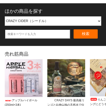
ほかの商品を探す
検索
売れ筋商品
りんご
アップルハイボール
CRAZY DAYS 最高級リ
ングにどう
(350ml×3本)
ンゴと白神山地の天然水で仕