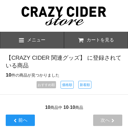
メニュー
カートを見る
【CRAZY CIDER 関連グッズ】 に登録されて
いる商品
10
件の商品が見つかりました
おすすめ順
価格順
新着順
10
10
10
商品中
-
商品
前へ
次へ