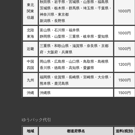
秋田県・岩手県・宮城県・山形県・福島県
東北
茨城県・栃木県・群馬県・埼玉県・千葉県・
関東
1000円
神奈川県・東京都
信越
新潟県・長野県
北陸
富山県・石川県・福井県
1000円
東海
静岡県・山梨県・三重県・岐阜県・愛知県
三重県・和歌山県・滋賀県・奈良県・京都
近畿
1000円
府・大阪府・兵庫県
中国
岡山県・広島県・山口県・鳥取県・島根県
1200円
四国
香川県・徳島県・高知県・愛媛県
福岡県・佐賀県・長崎県・宮崎県・大分県・
九州
1500円
熊本県・鹿児島県
沖縄
沖縄県
1500円
ゆうパック代引
地域
都道府県名
送料(税別)