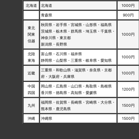
北海道
北海道
1000円
青森県
900円
秋田県・岩手県・宮城県・山形県・福島県
東北
茨城県・栃木県・群馬県・埼玉県・千葉県・
関東
1000円
神奈川県・東京都
信越
新潟県・長野県
北陸
富山県・石川県・福井県
1000円
東海
静岡県・山梨県・三重県・岐阜県・愛知県
三重県・和歌山県・滋賀県・奈良県・京都
近畿
1000円
府・大阪府・兵庫県
中国
岡山県・広島県・山口県・鳥取県・島根県
1200円
四国
香川県・徳島県・高知県・愛媛県
福岡県・佐賀県・長崎県・宮崎県・大分県・
九州
1500円
熊本県・鹿児島県
沖縄
沖縄県
1500円