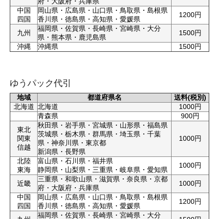
府・大阪府・兵庫県
中国
岡山県・広島県・山口県・鳥取県・島根県
1200円
四国
香川県・徳島県・高知県・愛媛県
福岡県・佐賀県・長崎県・宮崎県・大分
九州
1500円
県・熊本県・鹿児島県
沖縄
沖縄県
1500円
ゆうパック代引
地域
都道府県名
送料(税別)
北海道
北海道
1000円
青森県
900円
秋田県・岩手県・宮城県・山形県・福島県
東北
茨城県・栃木県・群馬県・埼玉県・千葉
関東
1000円
県・神奈川県・東京都
信越
新潟県・長野県
北陸
富山県・石川県・福井県
1000円
東海
静岡県・山梨県・三重県・岐阜県・愛知県
三重県・和歌山県・滋賀県・奈良県・京都
近畿
1000円
府・大阪府・兵庫県
中国
岡山県・広島県・山口県・鳥取県・島根県
1200円
四国
香川県・徳島県・高知県・愛媛県
福岡県・佐賀県・長崎県・宮崎県・大分