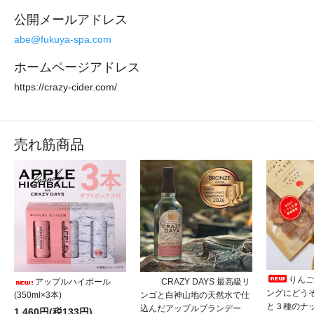
公開メールアドレス
abe@fukuya-spa.com
ホームページアドレス
https://crazy-cider.com/
売れ筋商品
りんご
アップルハイボール
CRAZY DAYS 最高級リ
ングにどう
(350ml×3本)
ンゴと白神山地の天然水で仕
と３種のナ
込んだアップルブランデー
1,460円(税133円)