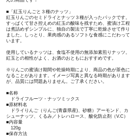
■「紅玉りんごと３種のナッツ」
紅玉りんごのセミドライとナッツ３種が入ったパックです。
すっぱくて甘さ控えめの紅玉の酸味を残すため、蜜漬け工程
は煮詰めずシンプルに、独自の製法で丁寧に乾燥させて作り
ました。しっとり、果肉感のあるソフトな食感にこだわって
います。
使用しているナッツは、食塩不使用の無添加素煎りナッツ。
紅玉との相性がよく、お酒のおともにおすすめです。
※りんごの蜜漬け期間や乾燥時期により、商品の色が茶色に
なることがあります。イメージ写真と異なる時期があります
が、品質には問題ありません。ご了承ください。
■名称
ドライフルーツ・ナッツミックス
■原材料名
ドライりんご（りんご(青森県産)、砂糖）アーモンド、カ
シューナッツ、くるみ／トレハロース、酸化防止剤（V.C）
■内容量
120g
■保存方法